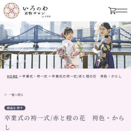
メニ
商品を探す
HOME
>
卒業式・袴一式
>
卒業式の袴一式/赤と橙の花 袴色・からし
一覧へ戻る
商品を探す
卒業式の袴一式/赤と橙の花 袴色・から
し