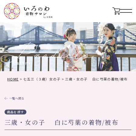
メニ
商品を探す
HOME
>
七五三（３歳）女の子
>
三歳・女の子 白に芍薬の着物/被布
一覧へ戻る
商品を探す
三歳・女の子 白に芍薬の着物/被布