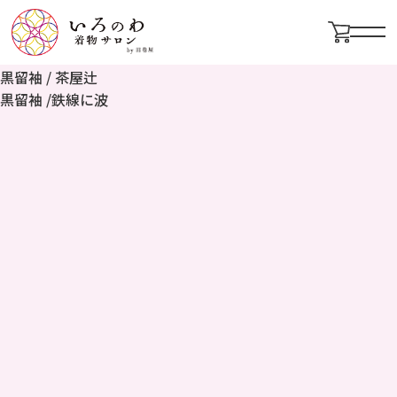
黒留袖 / 宝づくしに御所車
黒留袖 / 花づくし
メニ
黒留袖 / 御所車に美女
黒留袖 / 茶屋辻
黒留袖 /鉄線に波