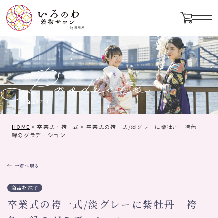
メニ
商品を探す
HOME
>
卒業式・袴一式
>
卒業式の袴一式/淡グレーに紫牡丹 袴色・
緑のグラデーション
一覧へ戻る
商品を探す
卒業式の袴一式/淡グレーに紫牡丹 袴